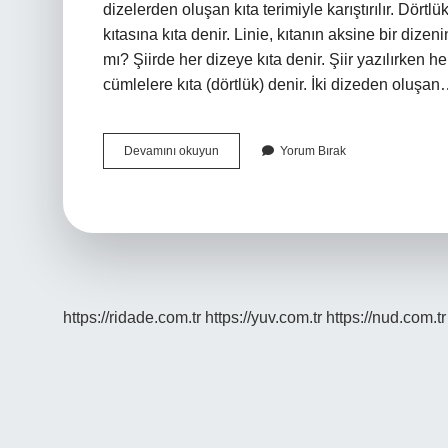
dizelerden oluşan kıta terimiyle karıştırılır. Dörtlük
kıtasına kıta denir. Linie, kıtanın aksine bir dizen
mı? Şiirde her dizeye kıta denir. Şiir yazılırken 
cümlelere kıta (dörtlük) denir. İki dizeden oluşa
Şiirde
Devamını okuyun
Yorum Bırak
Satır
Olur
Mu
https://ridade.com.tr
https://yuv.com.tr
https://nud.com.tr