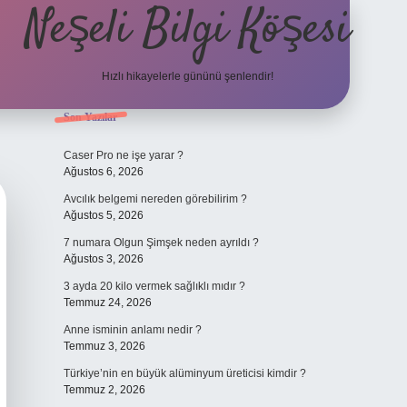
Neşeli Bilgi Köşesi
Hızlı hikayelerle gününü şenlendir!
Sidebar
Son Yazılar
ilbet bahis sitesi
Caser Pro ne işe yarar ?
Ağustos 6, 2026
Avcılık belgemi nereden görebilirim ?
Ağustos 5, 2026
7 numara Olgun Şimşek neden ayrıldı ?
Ağustos 3, 2026
3 ayda 20 kilo vermek sağlıklı mıdır ?
Temmuz 24, 2026
Anne isminin anlamı nedir ?
Temmuz 3, 2026
Türkiye’nin en büyük alüminyum üreticisi kimdir ?
Temmuz 2, 2026