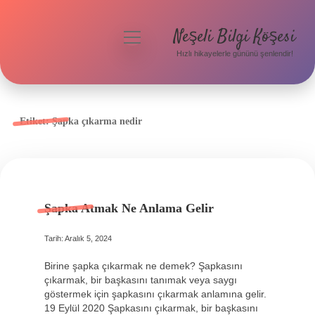
Neşeli Bilgi Köşesi
menüyü
aç
Hızlı hikayelerle gününü şenlendir!
Anasayfa
Gizlilik Politikası
Etiket:
Şapka çıkarma nedir
Yasal Uyarı
Hakkımızda
Şapka Atmak Ne Anlama Gelir
Tarih: Aralık 5, 2024
Birine şapka çıkarmak ne demek? Şapkasını
çıkarmak, bir başkasını tanımak veya saygı
göstermek için şapkasını çıkarmak anlamına gelir.
19 Eylül 2020 Şapkasını çıkarmak, bir başkasını