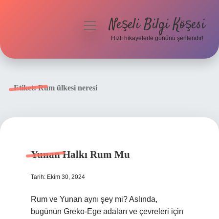
Neşeli Bilgi Köşesi
menüyü
aç
Hızlı hikayelerle gününü şenlendir!
Anasayfa
Gizlilik Politikası
Etiket:
Rum ülkesi neresi
Yasal Uyarı
Hakkımızda
Yunan Halkı Rum Mu
Tarih: Ekim 30, 2024
Rum ve Yunan aynı şey mi? Aslında,
bugünün Greko-Ege adaları ve çevreleri için