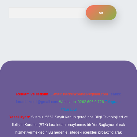
Arama
si
Reklam ve İletişim:
E-mail:
backlinkpaneli@gmail.com
Teams:
forumhizmeti@gmail.com
Whatsapp: 0262 606 0 726
Telegram:
@karabul
Yasal Uyarı:
Sitemiz, 5651 Sayılı Kanun gereğince Bilgi Teknolojileri ve
İletişim Kurumu (BTK) tarafından onaylanmış bir Yer Sağlayıcı olarak
hizmet vermektedir. Bu nedenle, sitedeki içerikleri proaktif olarak