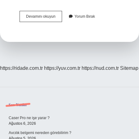
Yunan
Devamını okuyun
Yorum Bırak
Halkı
Rum
Mu
https://ridade.com.tr
https://yuv.com.tr
https://nud.com.tr
Sitemap
Sidebar
Son Yazılar
Caser Pro ne işe yarar ?
Ağustos 6, 2026
Avcılık belgemi nereden görebilirim ?
Ağustos 5, 2026