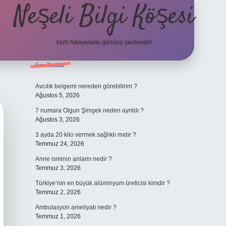
Neşeli Bilgi Köşesi
Hızlı hikayelerle gününü şenlendir!
Sidebar
Son Yazılar
ilbet bahis sitesi
Avcılık belgemi nereden görebilirim ?
Ağustos 5, 2026
7 numara Olgun Şimşek neden ayrıldı ?
Ağustos 3, 2026
3 ayda 20 kilo vermek sağlıklı mıdır ?
Temmuz 24, 2026
Anne isminin anlamı nedir ?
Temmuz 3, 2026
Türkiye’nin en büyük alüminyum üreticisi kimdir ?
Temmuz 2, 2026
Ambulasyon ameliyatı nedir ?
Temmuz 1, 2026