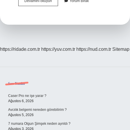
Dr
Devamını okuyun
Yorum Bırak
Erdinç
Tunç
Kimdir
https://ridade.com.tr
https://yuv.com.tr
https://nud.com.tr
Sitemap
Sidebar
Son Yazılar
Caser Pro ne işe yarar ?
Ağustos 6, 2026
Avcılık belgemi nereden görebilirim ?
Ağustos 5, 2026
7 numara Olgun Şimşek neden ayrıldı ?
Ağustos 3, 2026