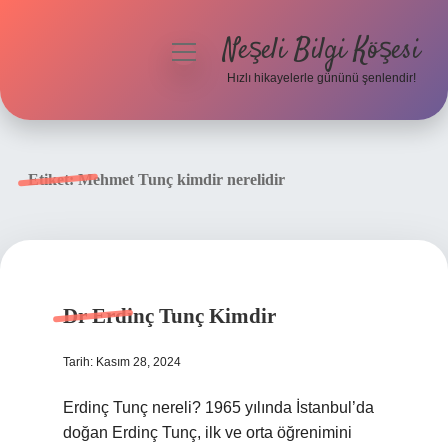
Neşeli Bilgi Köşesi
menüyü
aç
Hızlı hikayelerle gününü şenlendir!
Anasayfa
Gizlilik Politikası
Etiket:
Mehmet Tunç kimdir nerelidir
Yasal Uyarı
Hakkımızda
Dr Erdinç Tunç Kimdir
Tarih: Kasım 28, 2024
Erdinç Tunç nereli? 1965 yılında İstanbul’da
doğan Erdinç Tunç, ilk ve orta öğrenimini