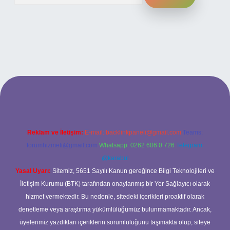
ilbet bahis sitesi
Reklam ve İletişim:
E-mail:
backlinkpaneli@gmail.com
Teams:
forumhizmeti@gmail.com
Whatsapp: 0262 606 0 726
Telegram:
@karabul
Yasal Uyarı:
Sitemiz, 5651 Sayılı Kanun gereğince Bilgi Teknolojileri ve
İletişim Kurumu (BTK) tarafından onaylanmış bir Yer Sağlayıcı olarak
hizmet vermektedir. Bu nedenle, sitedeki içerikleri proaktif olarak
denetleme veya araştırma yükümlülüğümüz bulunmamaktadır. Ancak,
üyelerimiz yazdıkları içeriklerin sorumluluğunu taşımakta olup, siteye