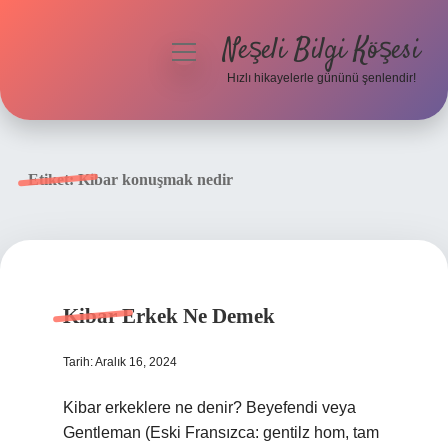
Neşeli Bilgi Köşesi
menüyü
aç
Hızlı hikayelerle gününü şenlendir!
Anasayfa
Gizlilik Politikası
Etiket:
Kibar konuşmak nedir
Yasal Uyarı
Hakkımızda
Kibar Erkek Ne Demek
Tarih: Aralık 16, 2024
Kibar erkeklere ne denir? Beyefendi veya
Gentleman (Eski Fransızca: gentilz hom, tam