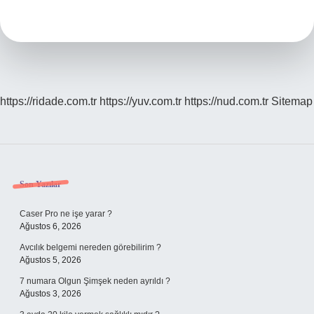
Ne
Demek
https://ridade.com.tr
https://yuv.com.tr
https://nud.com.tr
Sitemap
Sidebar
Son Yazılar
Caser Pro ne işe yarar ?
Ağustos 6, 2026
Avcılık belgemi nereden görebilirim ?
Ağustos 5, 2026
7 numara Olgun Şimşek neden ayrıldı ?
Ağustos 3, 2026