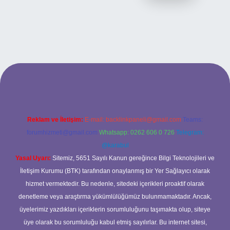
ilbet bahis sitesi
Reklam ve İletişim:
E-mail:
backlinkpaneli@gmail.com
Teams:
forumhizmeti@gmail.com
Whatsapp: 0262 606 0 726
Telegram:
@karabul
Yasal Uyarı:
Sitemiz, 5651 Sayılı Kanun gereğince Bilgi Teknolojileri ve
İletişim Kurumu (BTK) tarafından onaylanmış bir Yer Sağlayıcı olarak
hizmet vermektedir. Bu nedenle, sitedeki içerikleri proaktif olarak
denetleme veya araştırma yükümlülüğümüz bulunmamaktadır. Ancak,
üyelerimiz yazdıkları içeriklerin sorumluluğunu taşımakta olup, siteye
üye olarak bu sorumluluğu kabul etmiş sayılırlar. Bu internet sitesi,