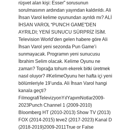
rüşvet alan kişi: Esser” sorusunun
sorulmasının ardından yayından kaldırıldı. Ali
İhsan Varol kelime oyunundan ayrıldı mı? ALİ
İHSAN VAROL “PUNCH GAME”DEN
AYRILDI; YENİ SUNUCU SÜRPRİZ İSİM.
Television World’den gelen habere göre Ali
İhsan Varol yeni sezonda Pun Game’i
sunmayacak. Programın yeni sunucusu
İbrahim Selim olacak. Kelime Oyunu ne
zaman? Toprağa tohum ekerek bitki üretmek
nasıl oluyor? #KelimeOyunu her hafta içi yeni
bölümleriyle 19’unda. Ali İhsan Varol hangi
kanala geçti?
FilmografiTelevizyonYılYapımNotlar2009-
2023Punch Channel 1 (2009-2010)
Bloomberg HT (2010-2013) Show TV (2013)
FOX (2014-2015) teve2 (2017-2023) Kanal D
(2018-2019)2009-2011True or False