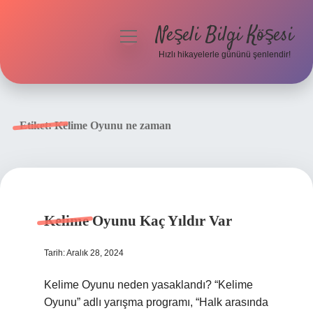
Neşeli Bilgi Köşesi
menüyü
aç
Hızlı hikayelerle gününü şenlendir!
Anasayfa
Gizlilik Politikası
Etiket:
Kelime Oyunu ne zaman
Yasal Uyarı
Hakkımızda
Kelime Oyunu Kaç Yıldır Var
Tarih: Aralık 28, 2024
Kelime Oyunu neden yasaklandı? “Kelime
Oyunu” adlı yarışma programı, “Halk arasında