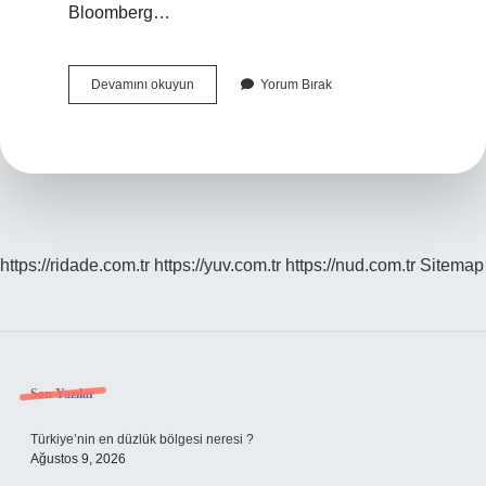
Bloomberg…
Kelime
Devamını okuyun
Yorum Bırak
Oyunu
Kaç
Yıldır
Var
https://ridade.com.tr
https://yuv.com.tr
https://nud.com.tr
Sitemap
Sidebar
Son Yazılar
Türkiye’nin en düzlük bölgesi neresi ?
Ağustos 9, 2026