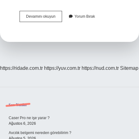
Fyodor
Devamını okuyun
Yorum Bırak
Karamazov
Kim
Öldürdü
https://ridade.com.tr
https://yuv.com.tr
https://nud.com.tr
Sitemap
Sidebar
Son Yazılar
Caser Pro ne işe yarar ?
Ağustos 6, 2026
Avcılık belgemi nereden görebilirim ?
Ağustos 5, 2026