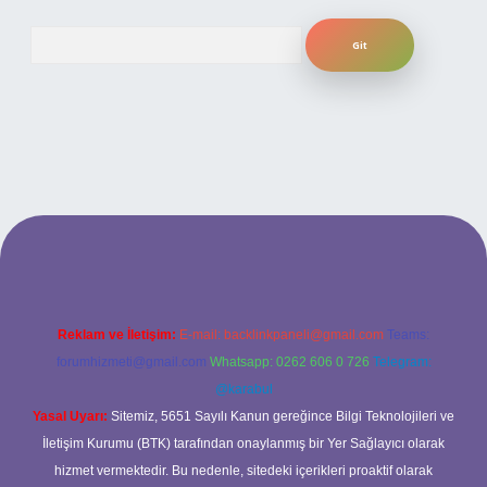
Arama
ilbet bahis sitesi
Reklam ve İletişim:
E-mail:
backlinkpaneli@gmail.com
Teams:
forumhizmeti@gmail.com
Whatsapp: 0262 606 0 726
Telegram:
@karabul
Yasal Uyarı:
Sitemiz, 5651 Sayılı Kanun gereğince Bilgi Teknolojileri ve
İletişim Kurumu (BTK) tarafından onaylanmış bir Yer Sağlayıcı olarak
hizmet vermektedir. Bu nedenle, sitedeki içerikleri proaktif olarak