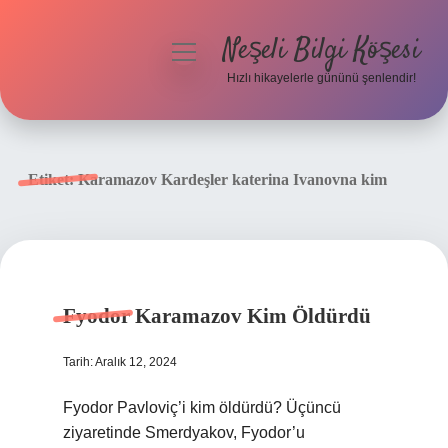
Neşeli Bilgi Köşesi
menüyü
aç
Hızlı hikayelerle gününü şenlendir!
Anasayfa
Gizlilik Politikası
Etiket:
Karamazov Kardeşler katerina Ivanovna kim
Yasal Uyarı
Hakkımızda
Fyodor Karamazov Kim Öldürdü
Tarih: Aralık 12, 2024
Fyodor Pavloviç’i kim öldürdü? Üçüncü
ziyaretinde Smerdyakov, Fyodor’u