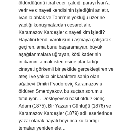
öldürdüğünü itiraf eder, çaldığı parayı İvan’a
verir ve cinayeti kendisinin işlediğini anlatır,
İvan’la ahlak ve Tanrı’nın yokluğu üzerine
yaptığı konuşmalardan cesaret alır.
Karamazov Kardeşler cinayeti kim işledi?
Hayatını kendi varoluşunu aşmaya çalışarak
geçiren, ama bunu başaramayan, büyük
aşağılanmalara uğrayan, kötü kaderinin
intikamını almak istercesine planladığı
cinayeti görkemli bir şekilde gerçekleştiren ve
ateşli ve yakıcı bir karaktere sahip olan
ağabeyi Dmitri Fyodoroviç Karamazov’u
öldüren Smerdyakov, bu suçtan sorumlu
tutuluyor… Dostoyevski nasıl öldü? Genç
Adam (1875), Bir Yazarın Günlüğü (1876) ve
Karamazov Kardeşler (1879) adlı eserlerinde
yazar olarak hayatı boyunca kullandığı
temaları yeniden ele…