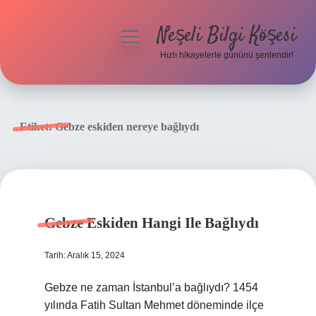
Neşeli Bilgi Köşesi
menüyü
aç
Hızlı hikayelerle gününü şenlendir!
Anasayfa
Gizlilik Politikası
Etiket:
Gebze eskiden nereye bağlıydı
Yasal Uyarı
Hakkımızda
Gebze Eskiden Hangi Ile Bağlıydı
Tarih: Aralık 15, 2024
Gebze ne zaman İstanbul’a bağlıydı? 1454
yılında Fatih Sultan Mehmet döneminde ilçe