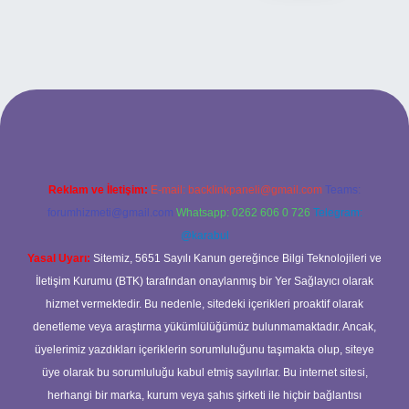
ilbet bahis sitesi
Reklam ve İletişim:
E-mail:
backlinkpaneli@gmail.com
Teams:
forumhizmeti@gmail.com
Whatsapp: 0262 606 0 726
Telegram:
@karabul
Yasal Uyarı:
Sitemiz, 5651 Sayılı Kanun gereğince Bilgi Teknolojileri ve
İletişim Kurumu (BTK) tarafından onaylanmış bir Yer Sağlayıcı olarak
hizmet vermektedir. Bu nedenle, sitedeki içerikleri proaktif olarak
denetleme veya araştırma yükümlülüğümüz bulunmamaktadır. Ancak,
üyelerimiz yazdıkları içeriklerin sorumluluğunu taşımakta olup, siteye
üye olarak bu sorumluluğu kabul etmiş sayılırlar. Bu internet sitesi,
herhangi bir marka, kurum veya şahıs şirketi ile hiçbir bağlantısı