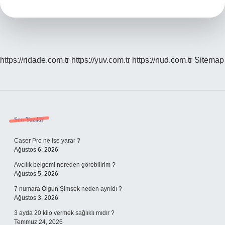
Ile
Bağlıydı
https://ridade.com.tr
https://yuv.com.tr
https://nud.com.tr
Sitemap
Sidebar
Son Yazılar
Caser Pro ne işe yarar ?
Ağustos 6, 2026
Avcılık belgemi nereden görebilirim ?
Ağustos 5, 2026
7 numara Olgun Şimşek neden ayrıldı ?
Ağustos 3, 2026
3 ayda 20 kilo vermek sağlıklı mıdır ?
Temmuz 24, 2026