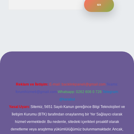
ilbet bahis sitesi
Reklam ve İletişim:
E-mail:
backlinkpaneli@gmail.com
Teams:
forumhizmeti@gmail.com
Whatsapp: 0262 606 0 726
Telegram:
@karabul
Yasal Uyarı:
Sitemiz, 5651 Sayılı Kanun gereğince Bilgi Teknolojileri ve
İletişim Kurumu (BTK) tarafından onaylanmış bir Yer Sağlayıcı olarak
hizmet vermektedir. Bu nedenle, sitedeki içerikleri proaktif olarak
denetleme veya araştırma yükümlülüğümüz bulunmamaktadır. Ancak,