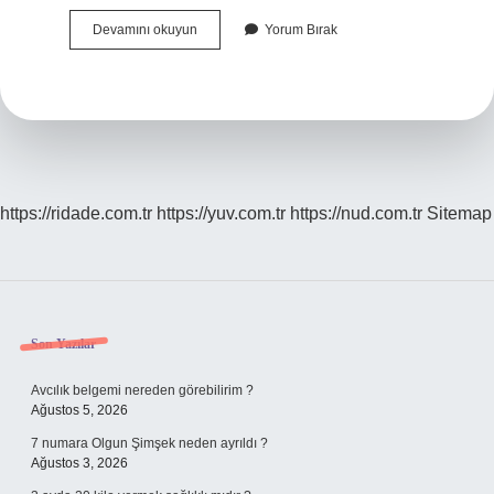
1
Devamını okuyun
Yorum Bırak
Yıllık
Ehliyetle
Araba
Kiralanır
Mı
https://ridade.com.tr
https://yuv.com.tr
https://nud.com.tr
Sitemap
Sidebar
Son Yazılar
Avcılık belgemi nereden görebilirim ?
Ağustos 5, 2026
7 numara Olgun Şimşek neden ayrıldı ?
Ağustos 3, 2026