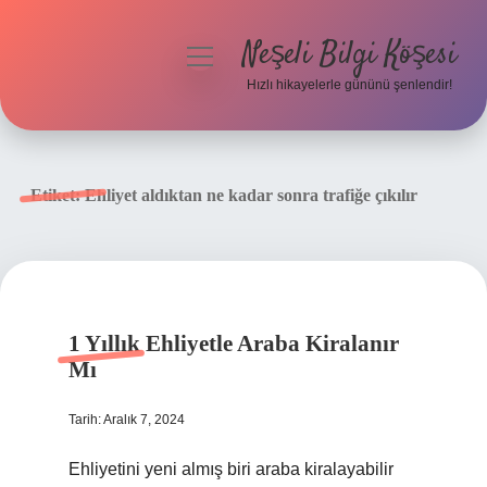
Neşeli Bilgi Köşesi
menüyü
aç
Hızlı hikayelerle gününü şenlendir!
Anasayfa
Gizlilik Politikası
Etiket:
Ehliyet aldıktan ne kadar sonra trafiğe çıkılır
Yasal Uyarı
Hakkımızda
1 Yıllık Ehliyetle Araba Kiralanır
Mı
Tarih: Aralık 7, 2024
Ehliyetini yeni almış biri araba kiralayabilir