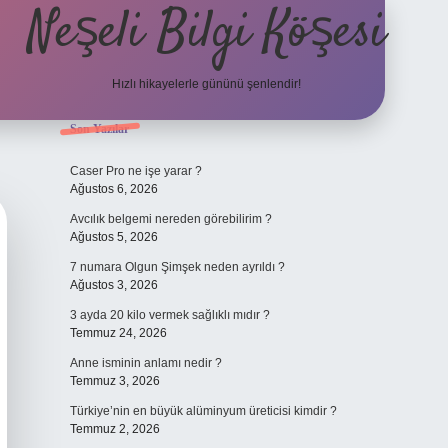
Neşeli Bilgi Köşesi
Hızlı hikayelerle gününü şenlendir!
Sidebar
Son Yazılar
ilbet bahis sitesi
Caser Pro ne işe yarar ?
Ağustos 6, 2026
Avcılık belgemi nereden görebilirim ?
Ağustos 5, 2026
7 numara Olgun Şimşek neden ayrıldı ?
Ağustos 3, 2026
3 ayda 20 kilo vermek sağlıklı mıdır ?
Temmuz 24, 2026
Anne isminin anlamı nedir ?
Temmuz 3, 2026
Türkiye’nin en büyük alüminyum üreticisi kimdir ?
Temmuz 2, 2026