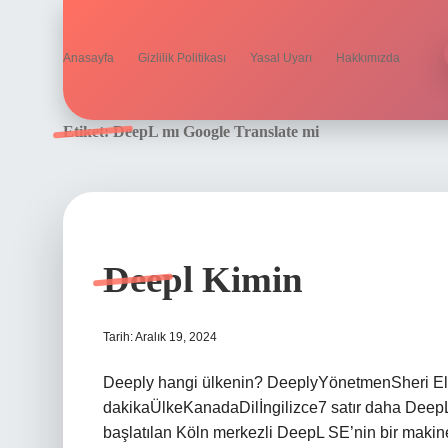
Anasayfa
Gizlilik Politikası
Yasal Uyarı
Hakkımızda
Etiket:
DeepL mı Google Translate mi
Deepl Kimin
Tarih: Aralık 19, 2024
Deeply hangi ülkenin? DeeplyYönetmenSheri Elw
dakikaÜlkeKanadaDilİngilizce7 satır daha DeepL
başlatılan Köln merkezli DeepL SE’nin bir makin