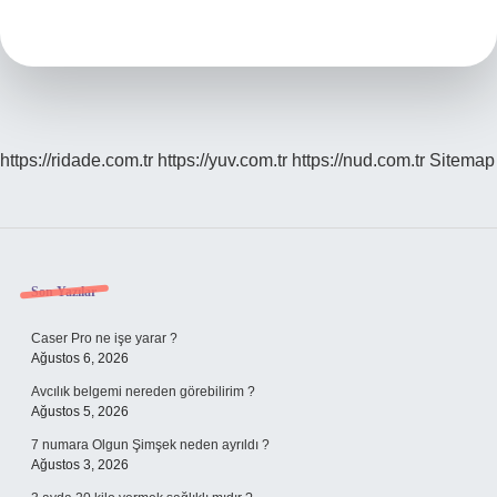
Iyi
Gelir
https://ridade.com.tr
https://yuv.com.tr
https://nud.com.tr
Sitemap
Sidebar
Son Yazılar
Caser Pro ne işe yarar ?
Ağustos 6, 2026
Avcılık belgemi nereden görebilirim ?
Ağustos 5, 2026
7 numara Olgun Şimşek neden ayrıldı ?
Ağustos 3, 2026