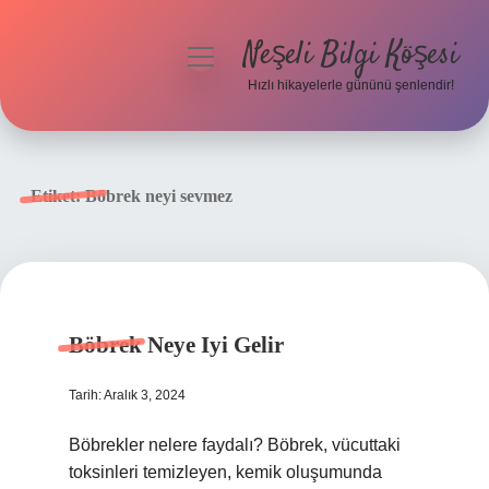
Neşeli Bilgi Köşesi
menüyü
aç
Hızlı hikayelerle gününü şenlendir!
Anasayfa
Gizlilik Politikası
Etiket:
Böbrek neyi sevmez
Yasal Uyarı
Hakkımızda
Böbrek Neye Iyi Gelir
Tarih: Aralık 3, 2024
Böbrekler nelere faydalı? Böbrek, vücuttaki
toksinleri temizleyen, kemik oluşumunda