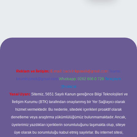
ilbet bahis sitesi
Reklam ve İletişim:
E-mail:
backlinkpaneli@gmail.com
Teams:
forumhizmeti@gmail.com
Whatsapp: 0262 606 0 726
Telegram:
@karabul
Yasal Uyarı:
Sitemiz, 5651 Sayılı Kanun gereğince Bilgi Teknolojileri ve
İletişim Kurumu (BTK) tarafından onaylanmış bir Yer Sağlayıcı olarak
hizmet vermektedir. Bu nedenle, sitedeki içerikleri proaktif olarak
denetleme veya araştırma yükümlülüğümüz bulunmamaktadır. Ancak,
üyelerimiz yazdıkları içeriklerin sorumluluğunu taşımakta olup, siteye
üye olarak bu sorumluluğu kabul etmiş sayılırlar. Bu internet sitesi,