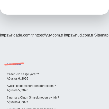
Ne
Demek
https://ridade.com.tr
https://yuv.com.tr
https://nud.com.tr
Sitemap
Sidebar
Son Yazılar
Caser Pro ne işe yarar ?
Ağustos 6, 2026
Avcılık belgemi nereden görebilirim ?
Ağustos 5, 2026
7 numara Olgun Şimşek neden ayrıldı ?
Ağustos 3, 2026