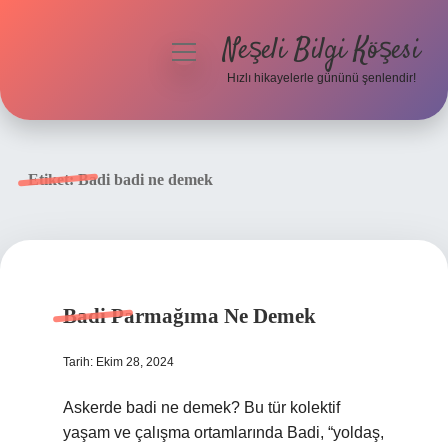
Neşeli Bilgi Köşesi
menüyü
aç
Hızlı hikayelerle gününü şenlendir!
Anasayfa
Gizlilik Politikası
Etiket:
Badi badi ne demek
Yasal Uyarı
Hakkımızda
Badi Parmağıma Ne Demek
Tarih: Ekim 28, 2024
Askerde badi ne demek? Bu tür kolektif
yaşam ve çalışma ortamlarında Badi, “yoldaş,