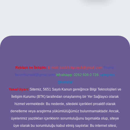
ilbet bahis sitesi
Reklam ve İletişim:
E-mail:
backlinkpaneli@gmail.com
Teams:
forumhizmeti@gmail.com
Whatsapp: 0262 606 0 726
Telegram:
@karabul
Yasal Uyarı:
Sitemiz, 5651 Sayılı Kanun gereğince Bilgi Teknolojileri ve
İletişim Kurumu (BTK) tarafından onaylanmış bir Yer Sağlayıcı olarak
hizmet vermektedir. Bu nedenle, sitedeki içerikleri proaktif olarak
denetleme veya araştırma yükümlülüğümüz bulunmamaktadır. Ancak,
üyelerimiz yazdıkları içeriklerin sorumluluğunu taşımakta olup, siteye
üye olarak bu sorumluluğu kabul etmiş sayılırlar. Bu internet sitesi,