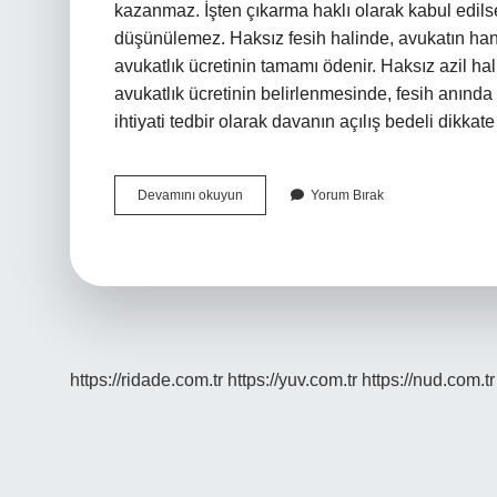
kazanmaz. İşten çıkarma haklı olarak kabul edils
düşünülemez. Haksız fesih halinde, avukatın han
avukatlık ücretinin tamamı ödenir. Haksız azil ha
avukatlık ücretinin belirlenmesinde, fesih anında t
ihtiyati tedbir olarak davanın açılış bedeli dikkat
Haksız
Devamını okuyun
Yorum Bırak
Azil
Davası
Nerede
Açılır
https://ridade.com.tr
https://yuv.com.tr
https://nud.com.tr