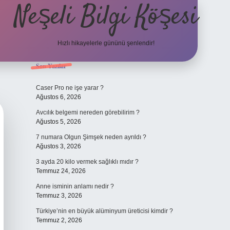
Neşeli Bilgi Köşesi
Hızlı hikayelerle gününü şenlendir!
Sidebar
Son Yazılar
ilbet bahis sitesi
Caser Pro ne işe yarar ?
Ağustos 6, 2026
Avcılık belgemi nereden görebilirim ?
Ağustos 5, 2026
7 numara Olgun Şimşek neden ayrıldı ?
Ağustos 3, 2026
3 ayda 20 kilo vermek sağlıklı mıdır ?
Temmuz 24, 2026
Anne isminin anlamı nedir ?
Temmuz 3, 2026
Türkiye’nin en büyük alüminyum üreticisi kimdir ?
Temmuz 2, 2026