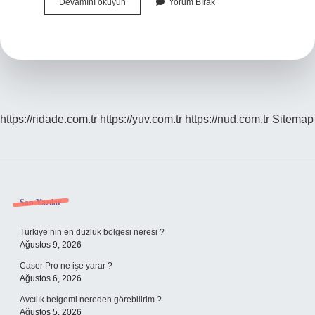
Ceza
Devamını okuyun
Yorum Bırak
Avukatı
Kaç
Yıl
https://ridade.com.tr
https://yuv.com.tr
https://nud.com.tr
Sitemap
Sidebar
Son Yazılar
Türkiye’nin en düzlük bölgesi neresi ?
Ağustos 9, 2026
Caser Pro ne işe yarar ?
Ağustos 6, 2026
Avcılık belgemi nereden görebilirim ?
Ağustos 5, 2026