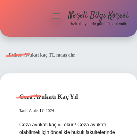
Neşeli Bilgi Köşesi
menüyü
aç
Hızlı hikayelerle gününü şenlendir!
Anasayfa
Gizlilik Politikası
Etiket:
Avukat kaç TL maaş alır
Yasal Uyarı
Hakkımızda
Ceza Avukatı Kaç Yıl
Tarih: Aralık 17, 2024
Ceza avukatı kaç yıl okur? Ceza avukatı
olabilmek için öncelikle hukuk fakültelerinde