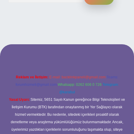
i
Reklam ve İletişim:
E-mail:
backlinkpaneli@gmail.com
Teams:
forumhizmeti@gmail.com
Whatsapp: 0262 606 0 726
Telegram:
@karabul
Yasal Uyarı:
Sitemiz, 5651 Sayılı Kanun gereğince Bilgi Teknolojileri ve
İletişim Kurumu (BTK) tarafından onaylanmış bir Yer Sağlayıcı olarak
hizmet vermektedir. Bu nedenle, sitedeki içerikleri proaktif olarak
denetleme veya araştırma yükümlülüğümüz bulunmamaktadır. Ancak,
üyelerimiz yazdıkları içeriklerin sorumluluğunu taşımakta olup, siteye